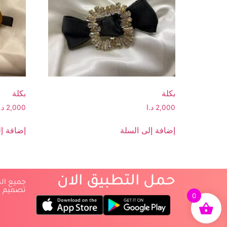
بكلة
بكلة
2,000
د.ا
2,000
د.
إضافة إلى السلة
إضافة إل
حمل التطبيق الان
‏جميع ا
‏تصميم 
0