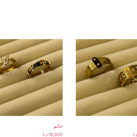
خاتم
.ا
10,000
د.ا