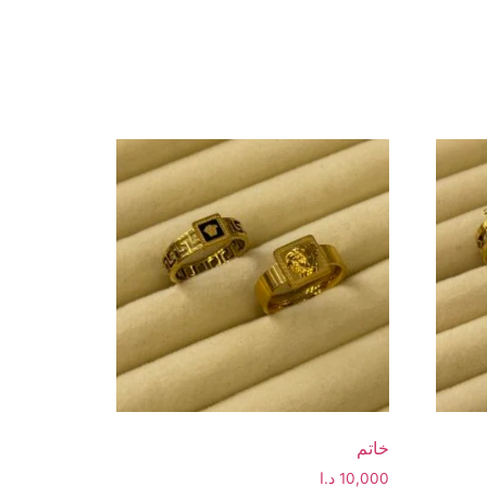
خاتم
10,000
د.ا