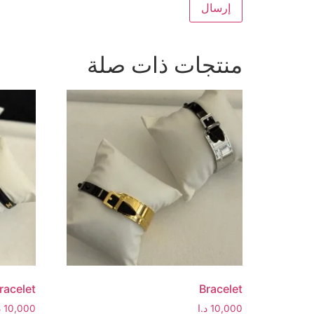
منتجات ذات صلة
racelet
Bracelet
10,000
د.ا
10,000
د