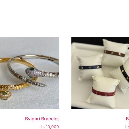
Bvlgari Bracelet
B
.ا
10,000
د.ا