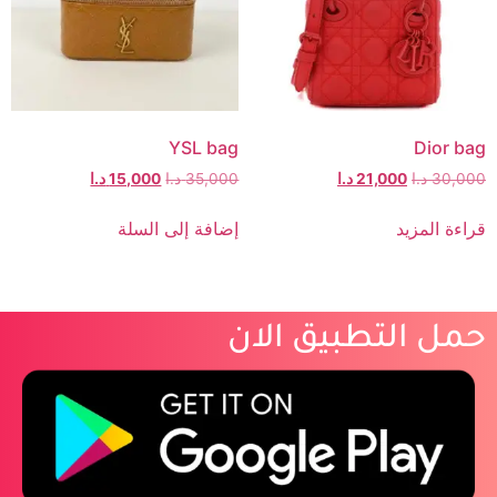
YSL bag
Dior bag
30,000
د.ا
21,000
د.ا
35,000
د.ا
15,000
د.ا
قراءة المزيد
إضافة إلى السلة
حمل التطبيق الان