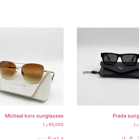
Micheal kors sunglasses
Prada sun
د.ا
65,000
د.ا
ى السلة
قراءة المزيد