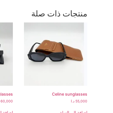
منتجات ذات صلة
glasses
Celine sunglasses
55,000
د.ا
60,000
إضافة إلى السلة
إضافة إل