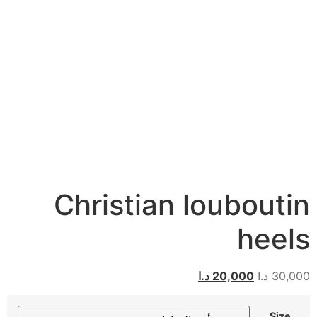
Christian louboutin
heels
30,000
د.ا
20,000
د.ا
Size