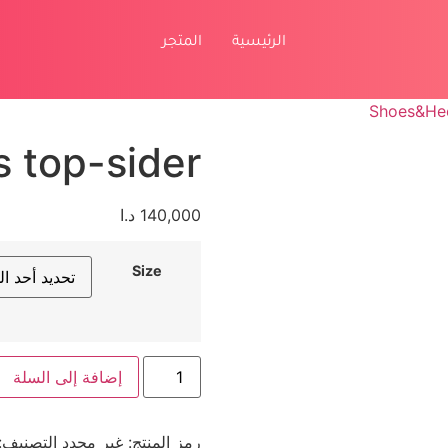
الرئيسية
المتجر
Shoes&He
 top-sider
140,000
د.ا
Size
إضافة إلى السلة
رمز المنتج:
غير محدد
التصنيف: