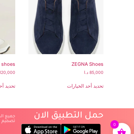
 shoes
ZEGNA Shoes
85,000
د.ا
120,000
تحديد أحد الخيارات
تحديد أح
حمل التطبيق الان
‏جميع ا
‏تصميم 
0