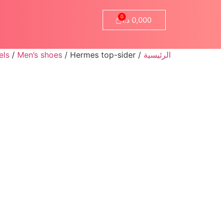
0,000
د.ا
الرئيسية
/
/ Hermes top-sider
Men’s shoes
/
els