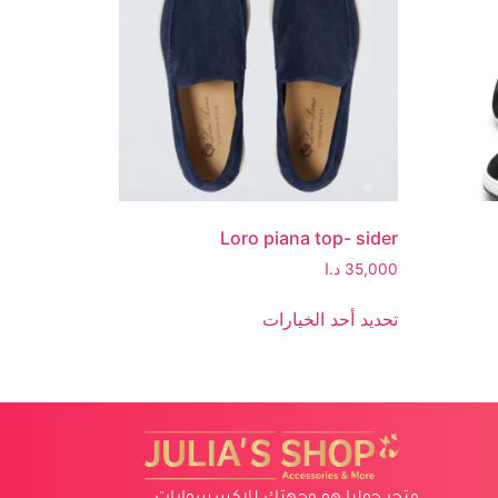
Loro piana top- sider
35,000
د.ا
تحديد أحد الخيارات