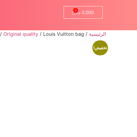
0,000
د.ا
الرئيسية
/
/ Louis Vuitton bag
Original quality
/
تخفيض!