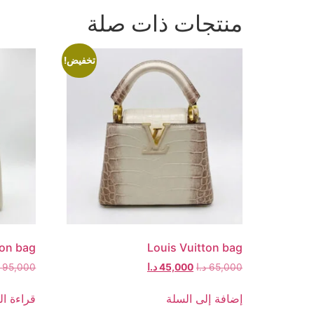
منتجات ذات صلة
تخفيض!
ton bag
Louis Vuitton bag
65,000
د.ا
45,000
د.ا
95,000
إضافة إلى السلة
قراءة ال