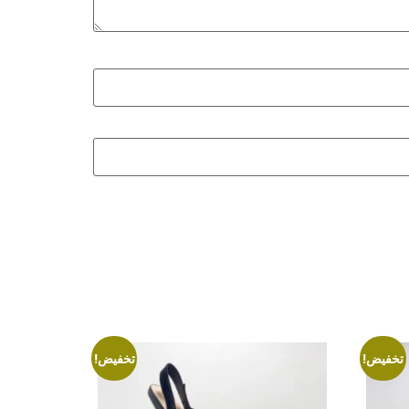
تخفيض!
تخفيض!