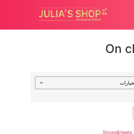
On c
Shoes&Heels