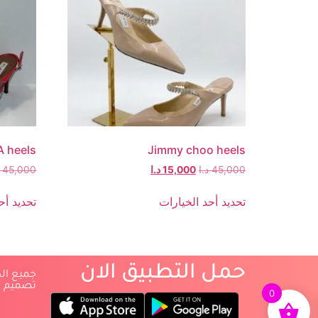
A heels
Jimmy choo heels
45,000
د.ا
15,000
د.ا
45,000
تحديد أحد الخيارات
تحديد أح
حمل التطبيق الان
‏جميع ا
‏تصميم 
0