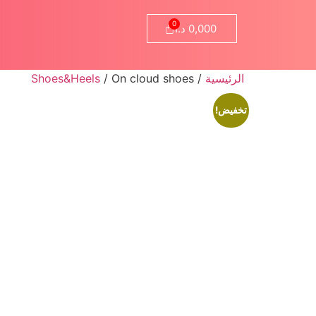
0,000
د.ا
الرئيسية
/
/ On cloud shoes
Shoes&Heels
تخفيض!