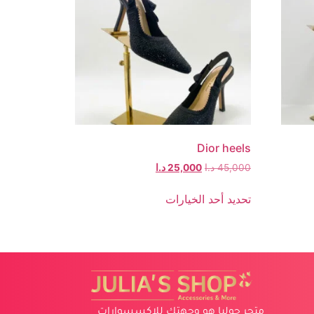
Dior heels
45,000
د.ا
25,000
د.ا
تحديد أحد الخيارات
متجر جوليا هو وجهتك للإكسسوارات