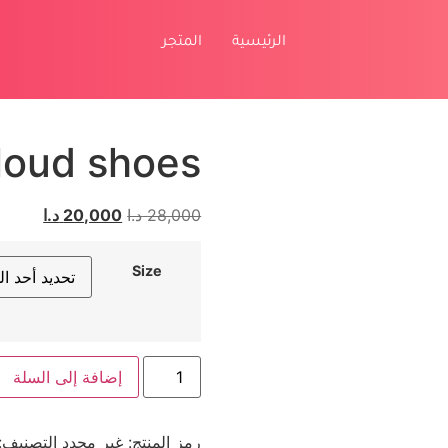
الرئيسية
المتجر
loud shoes
28,000
د.ا
20,000
د.ا
Size
إضافة إلى السلة
رمز المنتج:
غير محدد
التصنيف: