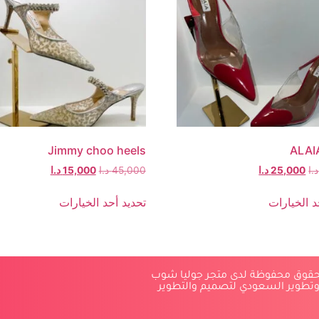
Jimmy choo heels
ALAI
د.ا
25,000
د.ا
45,000
د.ا
15,000
د.ا
د الخيارات
تحديد أحد الخيارات
لحقوق محفوظة لدى متجر جوليا شوب
وتطوير السعودي لتصميم والتطوير