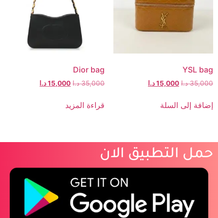
Dior bag
YSL bag
35,000
د.ا
15,000
د.ا
35,000
د.ا
15,000
د.ا
إضافة إلى السلة
قراءة المزيد
حمل التطبيق الان