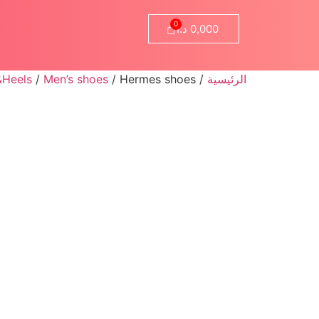
0,000
د.ا
الرئيسية
/
/ Hermes shoes
Men’s shoes
/
&Heels